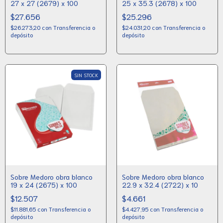
27 x 27 (2679) x 100
25 x 35.3 (2678) x 100
$27.656
$25.296
$26.273,20
con
Transferencia o
$24.031,20
con
Transferencia o
depósito
depósito
SIN STOCK
Sobre Medoro obra blanco
Sobre Medoro obra blanco
19 x 24 (2675) x 100
22.9 x 32.4 (2722) x 10
$12.507
$4.661
$11.881,65
con
Transferencia o
$4.427,95
con
Transferencia o
depósito
depósito