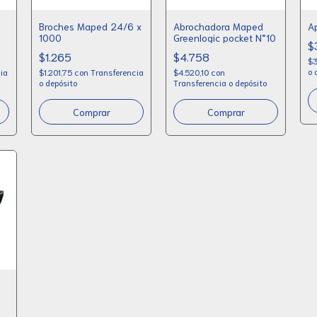
Broches Maped 24/6 x
Abrochadora Maped
A
1000
Greenlogic pocket N°10
$
$1.265
$4.758
$3
o 
ia
$1.201,75
con
Transferencia
$4.520,10
con
o depósito
Transferencia o depósito