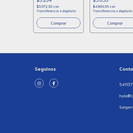
$3.072,30
con
$4.800,35
con
Transferencia o depósito
Transferencia o depósito
Seguinos
Conta
54113
hola@c
Sargen