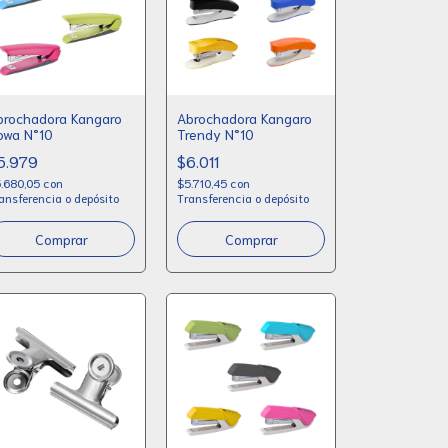
brochadora Kangaro
Abrochadora Kangaro
owa N°10
Trendy N°10
5.979
$6.011
.680,05
con
$5.710,45
con
ansferencia o depósito
Transferencia o depósito