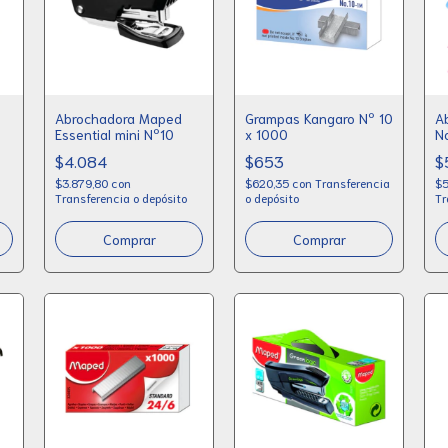
Abrochadora Maped
Grampas Kangaro Nº 10
A
Essential mini Nº10
x 1000
N
$4.084
$653
$
$3.879,80
con
$620,35
con
Transferencia
$5
Transferencia o depósito
o depósito
Tr