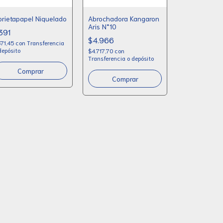
prietapapel Niquelado
Abrochadora Kangaron
Aris N°10
391
$4.966
71,45
con
Transferencia
depósito
$4.717,70
con
Transferencia o depósito
Comprar