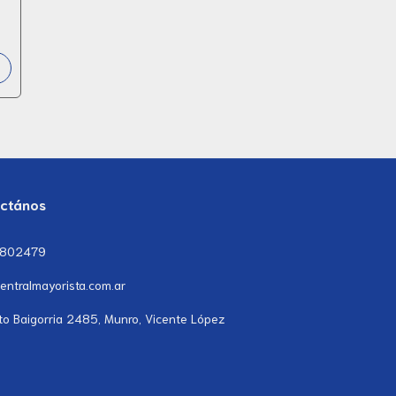
ctános
7802479
entralmayorista.com.ar
to Baigorria 2485, Munro, Vicente López