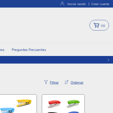
Iniciar sesión
|
Crear cuenta
(
0
)
ros
Preguntas Frecuentes
Filtrar
Ordenar