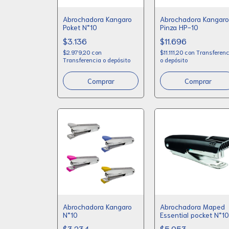
Abrochadora Kangaro
Abrochadora Kangaro
Poket N°10
Pinza HP-10
$3.136
$11.696
$2.979,20
con
$11.111,20
con
Transferenc
Transferencia o depósito
o depósito
Abrochadora Kangaro
Abrochadora Maped
N°10
Essential pocket N°10
$3.234
$5.053