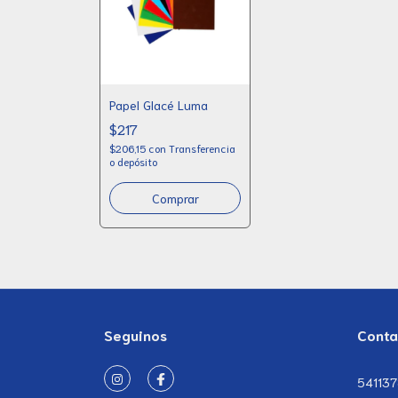
Papel Glacé Luma
$217
$206,15
con
Transferencia
o depósito
Comprar
Seguinos
Conta
54113