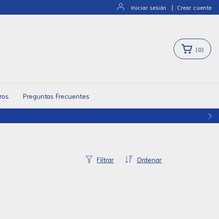
Iniciar sesión
|
Crear cuenta
(
0
)
ros
Preguntas Frecuentes
Filtrar
Ordenar