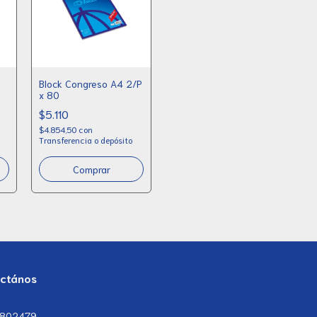
Block Congreso A4 2/P
x 80
$5.110
$4.854,50
con
Transferencia o depósito
Comprar
ctános
7802479