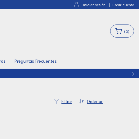
Iniciar sesión
|
Crear cuenta
(
0
)
ros
Preguntas Frecuentes
Filtrar
Ordenar