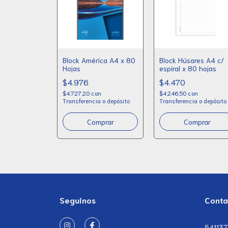
Block América A4 x 80
Block Húsares A4 c/
Hojas
espiral x 80 hojas
$4.976
$4.470
$4.727,20
con
$4.246,50
con
Transferencia o depósito
Transferencia o depósito
Comprar
Comprar
Seguinos
Conta
54113