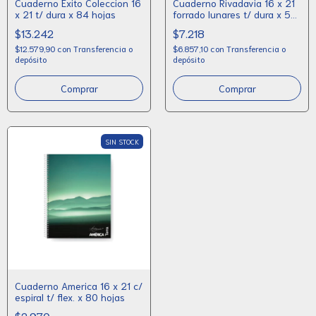
Cuaderno Exito Coleccion 16
Cuaderno Rivadavia 16 x 21
x 21 t/ dura x 84 hojas
forrado lunares t/ dura x 50
hojas
$13.242
$7.218
$12.579,90
con
Transferencia o
$6.857,10
con
Transferencia o
depósito
depósito
Comprar
Comprar
SIN STOCK
Cuaderno America 16 x 21 c/
espiral t/ flex. x 80 hojas
$2.970