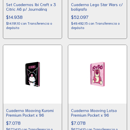
Set Cuadernos Ibi Craft x 3
Cuaderno Lego Star Wars c/
Citric A6 p/ Journaling
bolígrafo
$14.938
$52.097
$14.191,10
con
Transferencia o
$49.492,15
con
Transferencia o
depósito
depósito
Cuaderno Mooving Kuromi
Cuaderno Mooving Lotso
Premium Pocket x 96
Premium Pocket x 96
$7.078
$7.078
$6.724,10
con
Transferencia o
$6.724,10
con
Transferencia o