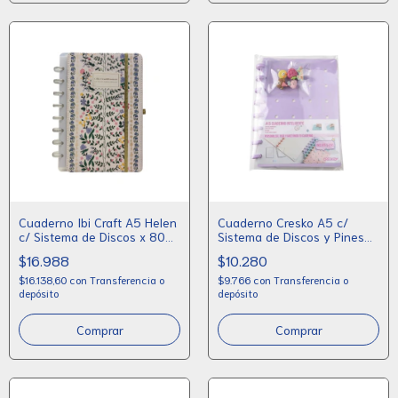
Cuaderno Ibi Craft A5 Helen
Cuaderno Cresko A5 c/
c/ Sistema de Discos x 80
Sistema de Discos y Pines
Hojas + Stickers
Decorativos
$16.988
$10.280
$16.138,60
con
Transferencia o
$9.766
con
Transferencia o
depósito
depósito
Comprar