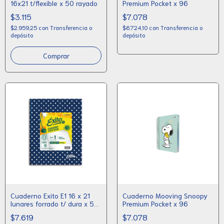
16x21 t/flexible x 50 rayado
Premium Pocket x 96
$3.115
$7.078
$2.959,25
con
Transferencia o
$6.724,10
con
Transferencia o
depósito
depósito
Cuaderno Exito E1 16 x 21
Cuaderno Mooving Snoopy
lunares forrado t/ dura x 50
Premium Pocket x 96
hojas
$7.619
$7.078