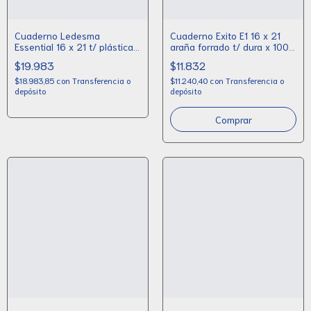
Cuaderno Ledesma
Cuaderno Exito E1 16 x 21
Essential 16 x 21 t/ plástica x
araña forrado t/ dura x 100
120 hojas
hojas
$19.983
$11.832
$18.983,85
con
Transferencia o
$11.240,40
con
Transferencia o
depósito
depósito
Comprar